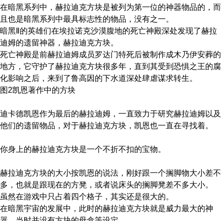
在暗黑系列中，赫拉迪克方块是被列为第一位的神器物品的，而
且也是暗黑系列中最具标志性的物品，没有之一。
暗黑Ⅱ的英雄们在埃拉诺克沙漠腹地的死亡神殿深处发现了赫拉
迪姆的遗留神器，赫拉迪克方块。
死亡神殿是前赫拉迪姆成员罗达门特死后被制作成木乃伊安葬的
地方，它守护了赫拉迪克方块很多年，直到其受到恐惧之王的腐
化影响之后，来到了鲁高因的下水道深处肆虐谋求转生。
图2凯恩著作中的方块
迪卡德凯恩作为最后的赫拉迪姆，一直致力于研究赫拉迪姆以及
他们的遗留物品，对于赫拉迪克方块，凯恩也一直在寻找着。
你身上的赫拉迪克方块是一个不折不扣的宝物。
赫拉迪克方块的大小按凯恩的说法，刚好跟一个搁脚物大小差不
多，也就是跟现在的方凳，或者说床头的搁脚凳差不多大小。
虽然在游戏中只占着四个格子，其实还是很大的。
在暗黑宇宙的发展中，此时的赫拉迪克方块就是威力最大的神
器，当时并没有方块的母盒等设定。