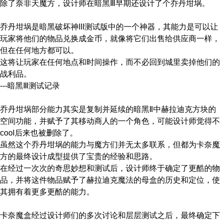
除了奈非天魔方，设计师在暗黑Ⅲ早期还设计了个乔丹坩埚。
乔丹坩埚是暗黑破坏神III测试版中的一个神器，其能力是可以让
玩家将他们的物品兑换成金币，就像将它们出售给供应商一样，
但在任何地方都可以。
这将让玩家在任何地点和时间操作，而不必回到城里卖掉他们的
战利品。
---暗黑Ⅲ测试记录
乔丹坩埚部分能力其实是复制并延续的暗黑Ⅱ中赫拉迪克方块的
空间功能，并赋予了其移动商人的一个角色，可能设计师觉得不
cool后来也被删除了。
虽然这个乔丹坩埚的能力与魔方们并无太多联系，但都为卡奈魔
方的最终设计成型提供了宝贵的经验和思路。
在经过一次次的奇思妙想和测试后，设计师终于确定了更酷的物
品，并将这件物品赋予了赫拉迪克魔法的母盒的历史和定位，使
其拥有着更多更酷的能力。
卡奈魔盒经过设计师们的多次讨论和层层测试之后，最终确定下