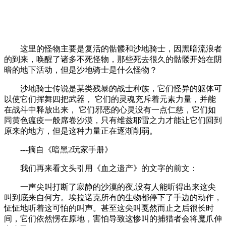
这里的怪物主要是复活的骷髅和沙地骑士，因黑暗流浪者
的到来，唤醒了诸多不死怪物，那些死去很久的骷髅开始在阴
暗的地下活动，但是沙地骑士是什么怪物？
沙地骑士传说是某类残暴的战士种族，它们怪异的躯体可
以使它们挥舞四把武器， 它们的灵魂充斥着元素力量，并能
在战斗中释放出来， 它们邪恶的心灵没有一点仁慈，它们如
同黄色瘟疫一般席卷沙漠，只有维兹耶雷之力才能让它们回到
原来的地方，但是这种力量正在逐渐削弱。
---摘自《暗黑2玩家手册》
我们再来看文头引用《血之遗产》的文字的前文：
一声尖叫打断了寂静的沙漠的夜,没有人能听得出来这尖
叫到底来自何方。埃拉诺克所有的生物都停下了手边的动作，
怔怔地听着这可怕的叫声。甚至这尖叫戛然而止之后很长时
间，它们依然愣在原地，害怕导致这惨叫的捕猎者会将魔爪伸