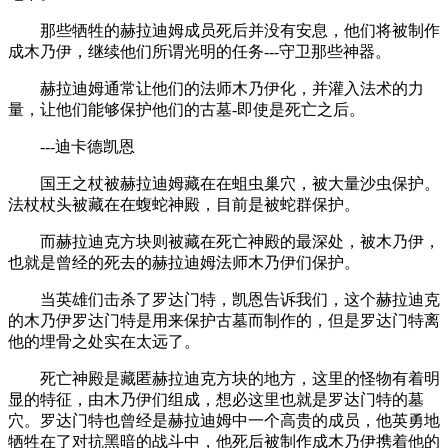
那些牺牲的赫拉迪姆成员死后并没有安息，他们将被制作
成木乃伊，继续他们所谓光明的任务---守卫那些神器。
赫拉迪姆通常让他们的法师木乃伊化，并灌入法术的力
量，让他们能够保护他们的古墓-即使是死亡之后。
---迪卡德凯恩
国王之杖被赫拉迪姆藏在在蛆虫巢穴，被大量沙虫保护。
法杖杖头被藏在在蝮蛇神殿，目前是被蛇群保护。
而赫拉迪克方块则被藏在死亡神殿的最深处，被木乃伊，
也就是曾经的死去的赫拉迪姆法师木乃伊们保护。
当英雄们击杀了罗达门特，凯恩告诉我们，这个赫拉迪克
的木乃伊罗达门特是用来保护古墓而制作的，但是罗达门特离
他的埋骨之处实在太远了。
死亡神殿是藏匿赫拉迪克方块的地方，这里的怪物有着明
显的特征，由木乃伊们组成，想必这里也就是罗达门特的墓
穴。罗达门特也曾经是赫拉迪姆中一个高贵的成员，他英勇地
牺牲在了对抗黑暗的战斗中，他死后被制作成木乃伊携着他的