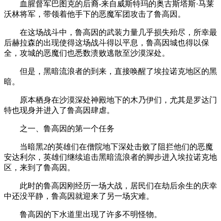
血腥督军巴图克的后裔-来自威斯特玛的奥古斯塔斯·马莱
沃林将军，带领着他手下的恶魔军团攻击了鲁高因。
在这场战斗中，鲁高因的武装力量几乎损失殆尽，所幸最
后赫拉森的出现使得这场战斗得以平息，鲁高因城也得以保
全，攻城的恶魔们也悉数溃败逃散至沙漠深处。
但是，黑暗流浪者的到来，直接唤醒了埃拉诺克地区的黑
暗。
原本栖身在沙漠深处神殿地下的木乃伊们，尤其是罗达门
特也现身并进入了鲁高因肆虐。
之一、鲁高因的第一个任务
当暗黑2的英雄们在僧院地下深处击败了阻拦他们的恶魔
安达利尔，英雄们继续追击黑暗流浪者的脚步进入埃拉诺克地
区，来到了鲁高因。
此时的鲁高因刚经历一场大战，居民们在劫后余生的庆幸
中还没平静，鲁高因就迎来了另一场灾难。
鲁高因的下水道里出现了许多不明怪物。