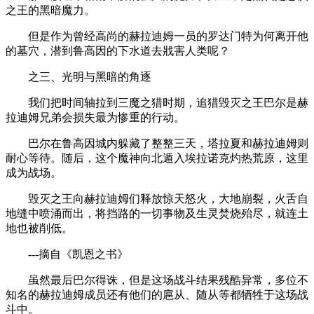
之王的黑暗魔力。
但是作为曾经高尚的赫拉迪姆一员的罗达门特为何离开他
的墓穴，潜到鲁高因的下水道去戕害人类呢？
之三、光明与黑暗的角逐
我们把时间轴拉到三魔之猎时期，追猎毁灭之王巴尔是赫
拉迪姆兄弟会损失最为惨重的行动。
巴尔在鲁高因城内躲藏了整整三天，塔拉夏和赫拉迪姆则
耐心等待。随后，这个魔神向北遁入埃拉诺克灼热荒原，这里
成为战场。
毁灭之王向赫拉迪姆们释放惊天怒火，大地崩裂，火舌自
地缝中喷涌而出，将挡路的一切事物及生灵焚烧殆尽，就连土
地也被削低。
---摘自《凯恩之书》
虽然最后巴尔得诛，但是这场战斗结果残酷异常，多位不
知名的赫拉迪姆成员还有他们的扈从、随从等都牺牲于这场战
斗中。