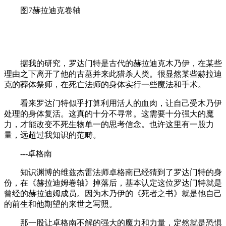
图7赫拉迪克卷轴
据我的研究，罗达门特是古代的赫拉迪克木乃伊，在某些
理由之下离开了他的古墓并来此猎杀人类。很显然某些赫拉迪
克的葬体祭师，在死亡法师的身体实行一些魔法和手术。
看来罗达门特似乎打算利用活人的血肉，让自己受木乃伊
处理的身体复活。这真的十分不寻常。这需要十分强大的魔
力，才能改变不死生物单一的思考信念。也许这里有一股力
量，远超过我知识的范畴。
---卓格南
知识渊博的维兹杰雷法师卓格南已经猜到了罗达门特的身
份，在《赫拉迪姆卷轴》掉落后，基本认定这位罗达门特就是
曾经的赫拉迪姆成员。因为木乃伊的《死者之书》就是他自己
的前生和他期望的来世之写照。
那一股让卓格南不解的强大的魔力和力量，定然就是恐惧