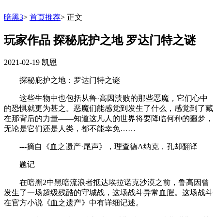
暗黑3
>
首页推荐
>
正文
玩家作品 探秘庇护之地 罗达门特之谜
2021-02-19
凯恩
探秘庇护之地：罗达门特之谜
这些生物中也包括从鲁·高因溃败的那些恶魔，它们心中
的恐惧就更为甚之。恶魔们能感觉到发生了什么，感觉到了藏
在那背后的力量——知道这凡人的世界将要降临何种的噩梦，
无论是它们还是人类，都不能幸免……
---摘自《血之遗产·尾声》，理查德A纳克，孔却翻译
题记
在暗黑2中黑暗流浪者抵达埃拉诺克沙漠之前，鲁高因曾
发生了一场超级残酷的守城战，这场战斗异常血腥。这场战斗
在官方小说《血之遗产》中有详细记述。