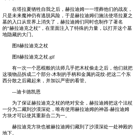
在塔拉夏牺牲自我之后，赫拉迪姆一一埋葬他们的战友，
只是未来魔神仍有逃脱风险，于是赫拉迪姆们施法使塔拉夏之
墓的入口从世界上消失了，赫拉迪姆们同时也制作了著名
的“赫拉迪克之杖”，在里面注入了特殊的力量，以打开这个墓
地隐藏的大门。
图8赫拉迪克之杖
图8赫拉迪克之杖.gif
有一次一个恶棍般的法师几乎把木杖偷走之后，他们就把
这项物品拆成二个部分-木制的手柄和金属的花纹-把这二个东
西分散之后藏起来，并加以严密的看管。
---迪卡德凯恩
为了保证赫拉迪克之杖的绝对安全，赫拉迪姆把这个法杖
一分为二藏到沙漠深处，唯有使用赫拉迪姆的神器-赫拉迪姆
方块才可以使其重新合二为一。
赫拉迪克方块也被赫拉迪姆们藏到了沙漠深处一处神殿的
地下。