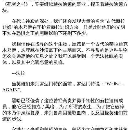
《死者之书》，誓要继续赫拉迪姆的事业，捍卫着赫拉迪姆方
块。
在死亡神殿的深处，我们还会发现大量的名为“古代赫拉
迪姆”的木乃伊在守护着赫拉迪姆方块，只是此时他们的光明
不知在恐惧之王的黑暗影响下还剩下多少。
我相信你在找寻的这个生物，应该是一个古代的赫拉迪克
木乃伊，从埋藏在沙漠底下的古墓而来。不寻常的是这种生物
怎么会远离他的安息之处？我可以感受到一个无法休眠的实
体，以及其中充满恶意的灵魂。
---法拉
当英雄们来到罗达门特的面前，罗达门特说：“We live...
AGAIN”。
黑暗已经侵袭了这位曾经高贵并勇于牺牲的赫拉迪姆成
员，他/它已经拥抱了黑暗，为了所谓的永生，为了把它破碎
的木乃伊身躯复原，来到鲁高因攫取血肉，以及阻挠英雄们前
进的步伐。
它抛弃了光明和曾经的责任，曾经为之守护数百年的赫拉