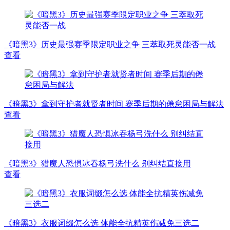
《暗黑3》历史最强赛季限定职业之争 三萃取死灵能否一战
查看
《暗黑3》拿到守护者就贤者时间 赛季后期的倦怠困局与解法
查看
《暗黑3》猎魔人恐惧冰吞杨弓洗什么 别纠结直接用
查看
《暗黑3》衣服词缀怎么选 体能全抗精英伤减免三选二