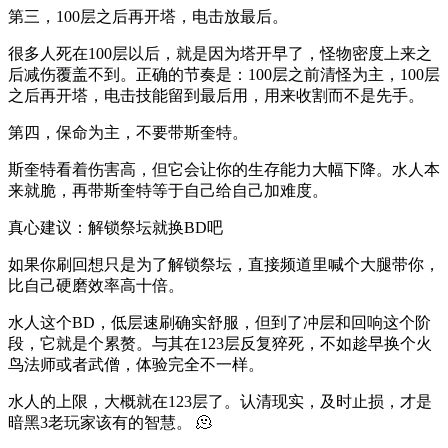
第三，100层之后再开塔，电击放最后。
很多人死在100层以后，就是因为塔开早了，怪物密度上来之
后减伤覆盖不到。正确的节奏是：100层之前清怪为主，100层
之后再开塔，电击技能留到最后用，用来收割而不是先手。
第四，保命为主，不要带斯奎特。
斯奎特看着伤害高，但它会让你的生存能力大幅下降。水人本
来就脆，再带斯奎特等于自己给自己加难度。
真心建议：解锁祭坛就换BD吧
如果你刷回想只是为了解锁祭坛，直接频道里喊个大腿带你，
比自己硬磨效率高十倍。
水人这个BD，低层速刷确实舒服，但到了冲层和回响这个阶
段，它就是个累赘。与其在123层反复猝死，不如趁早换个火
鸟法师或者武僧，体验完全不一样。
水人的上限，大概就在123层了。认清现实，及时止损，才是
暗黑3老玩家该有的智慧。 🫠