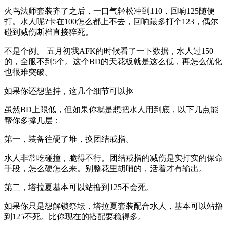
火鸟法师套装齐了之后，一口气轻松冲到110，回响125随便
打。水人呢?卡在100怎么都上不去，回响最多打个123，偶尔
碰到减伤断档直接猝死。
不是个例。 五月初我AFK的时候看了一下数据，水人过150
的，全服不到5个。这个BD的天花板就是这么低，再怎么优化
也很难突破。
如果你还想坚持，这几个细节可以抠
虽然BD上限低，但如果你就是想把水人用到底，以下几点能
帮你多撑几层：
第一，装备往硬了堆，换团结戒指。
水人非常吃碰撞，脆得不行。团结戒指的减伤是实打实的保命
手段，怎么硬怎么来。别整花里胡哨的，活着才有输出。
第二，塔拉夏基本可以站撸到125不会死。
如果你只是想解锁祭坛，塔拉夏套装配合水人，基本可以站撸
到125不死。比你现在的搭配要稳得多。