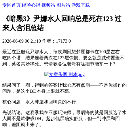
专区首页
经验心得
视频站
图片站
游戏下载
《暗黑3》尹娜水人回响总是死在123 过
来人含泪总结
2026-06-09 00:21:10
作者：17173
0
最近在亚服玩尹娜水人，每次刷回想梦魇都卡在100层左右，
吃四个塔，结果连着两次在123层饮恨。要么就是减伤覆盖不
到，莫名其妙猝死。想请教各位老哥有啥细节能扣一下?
结果问了一圈，得到的答案让我心态有点崩——不是你操作的
问题，是这个BD本身上限就不高。
核心问题：水人冲层和回响真的不行
先说结论。这赛季我在亚服玩法师，最后悔的就是国服选了水
人而不是武僧或DH。起步低层确实舒服，但一到冲层和回
响，差距就出来了。