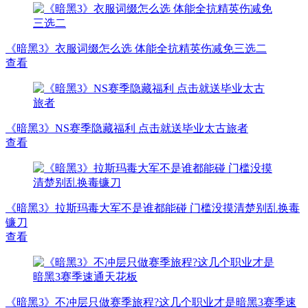
《暗黑3》衣服词缀怎么选 体能全抗精英伤减免三选二
查看
《暗黑3》NS赛季隐藏福利 点击就送毕业太古旅者
查看
《暗黑3》拉斯玛毒大军不是谁都能碰 门槛没摸清楚别乱换毒
镰刀
查看
《暗黑3》不冲层只做赛季旅程?这几个职业才是暗黑3赛季速