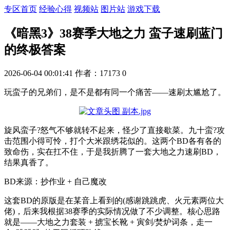
专区首页
经验心得
视频站
图片站
游戏下载
《暗黑3》38赛季大地之力 蛮子速刷蓝门
的终极答案
2026-06-04 00:01:41
作者：17173
0
玩蛮子的兄弟们，是不是都有同一个痛苦——速刷太尴尬了。
旋风蛮子?怒气不够就转不起来，怪少了直接歇菜。九十蛮?攻
击范围小得可怜，打个大米跟绣花似的。这两个BD各有各的
致命伤，实在扛不住，于是我折腾了一套大地之力速刷BD，
结果真香了。
BD来源：抄作业 + 自己魔改
这套BD的原版是在某音上看到的(感谢跳跳虎、火元素两位大
佬)，后来我根据38赛季的实际情况做了不少调整。核心思路
就是——大地之力套装 + 掳宝长靴 + 寅剑/焚炉词条，走一