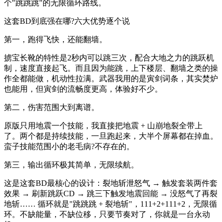
个"跳跳跳"的无限循环路线。
这套BD到底强在哪?六大优势逐个说
第一，跑得飞快，还能翻墙。
掳宝长靴的特性是2秒内可以跳三次，配合大地之力的跳跃机
制，速度直接起飞。而且因为能跳，上下楼层、翻墙之类的操
作全都能做，机动性拉满。武器我用的是寅剑词条，其实焚炉
也能用，但寅剑的流畅度更高，体验好不少。
第二，伤害范围大到离谱。
原版只用地震一个技能，我直接把地震 + 山崩地裂全带上
了。两个都是持续技能，一旦跑起来，大半个屏幕都在掉血。
蛮子技能范围小的老毛病?不存在的。
第三，输出循环极其简单，无限续航。
这是这套BD最核心的设计：裂地斩泄怒气 → 触发套装两件套
效果 → 刷新跳跃CD → 跳三下触发地震回能 → 没怒气了再裂
地斩…… 循环就是"跳跳跳 + 裂地斩"，111+2+111+2，无限循
环。不缺能量，不缺位移，只要节奏对了，你就是一台永动