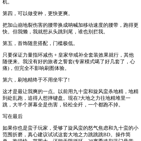
机。
第四，可以做变种，更快更爽。
把加山崩地裂伤害的腰带换成呐喊加移动速度的腰带，跑得更
快。但我懒，我就想从头跳到尾，谁也别拦我。
第五，首饰随意搭配，门槛极低。
只要保证力量指环减伤 + 皇家华戒补全套装效果就行，其他
随便来。我没有好的旅者之誓套(专家模式噶了好几套了，心
痛)，但完全不影响刷图体验。
第六，刷地精终于不用坐牢了!
这才是最让我爽的一点。以前用九十蛮和旋风蛮杀地精，地精
到处乱跑，追得人想摔键盘。现在?大地之力往地精堆里一
跳，大半个屏幕全是伤害，轻松全歼，一个都跑不掉。
写在最后
如果你也是蛮子玩家，受够了旋风蛮的怒气焦虑和九十蛮的小
范围折磨，真心建议试试这套大地之力跳跳跳BD。操作简