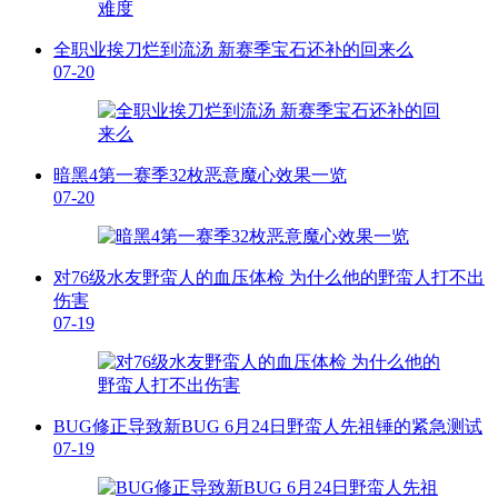
全职业挨刀烂到流汤 新赛季宝石还补的回来么
07-20
暗黑4第一赛季32枚恶意魔心效果一览
07-20
对76级水友野蛮人的血压体检 为什么他的野蛮人打不出
伤害
07-19
BUG修正导致新BUG 6月24日野蛮人先祖锤的紧急测试
07-19