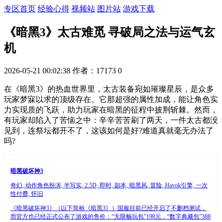
专区首页
经验心得
视频站
图片站
游戏下载
《暗黑3》太古难觅 寻破局之法与运气玄
机
2026-05-21 00:02:38
作者：17173
0
在《暗黑3》的热血世界里，太古装备宛如璀璨星辰，是众多
玩家梦寐以求的顶级存在。它那超强的属性加成，能让角色实
力实现质的飞跃，助力玩家在暗黑的征程中披荆斩棘。然而，
有玩家却陷入了苦恼之中：辛辛苦苦刷了两天，一件太古都没
见到，连祭坛都开不了，这该如何是好?难道真就毫无办法了
吗?
暗黑破坏神3
奇幻, 动作角色扮演, 半写实, 2.5D, 即时, 副本, 暗黑风, 冒险, Havok引擎, 一次
性付费, 怀旧
《暗黑破坏神3》（以下简称《暗黑3》）国服目前已经开启了不删档测试，
而官方也已经正式公布了游戏的售价：“无限畅玩包”198元，“数字典藏包”388