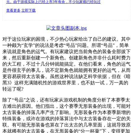
元。由于游戏实际上已经上市3年有余，不少玩家都已经玩过
查看更多
立即下载
对于这位玩家的困境，不少热心玩家给出了自己的建议。其中
一种颇为“玄学”的说法是考虑“号品”问题。所谓“号品”，简单
来说就是角色的运气。有玩家建议把当前角色的装备全部拔下
来，然后重新创建一个新角色。创建新角色并非什么耗时费力
的大工程，不过十几分钟就能搞定。在他们看来，角色的运气
是件很玄乎的事儿，说不定新角色就能拥有更好的运气，从而
更容易获得太古装备。虽然这种说法缺乏科学依据，但在《暗
黑3》这样充满随机性的游戏世界里，也不妨一试，万一真的
转运了呢?
除了“号品”之说，还有玩家从游戏机制的角度分析了本赛季太
古难出的原因。他们指出，这个赛季无形装备的出现，可能对
太古装备的掉落几率产生了影响。无形装备作为本赛季新增的
特殊装备，或许在游戏的掉落算法中与太古装备存在一定的关
联。有可能无形装备也算在了出太古的几率里面，这就导致原
本就稀有的太古装备，在无形装备的“分一杯羹”下，变得更加