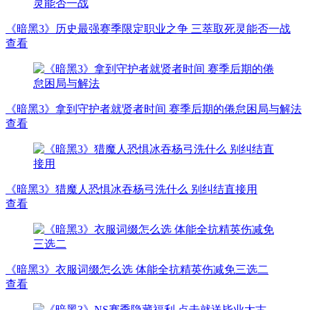
《暗黑3》历史最强赛季限定职业之争 三萃取死灵能否一战
查看
《暗黑3》拿到守护者就贤者时间 赛季后期的倦怠困局与解法
查看
《暗黑3》猎魔人恐惧冰吞杨弓洗什么 别纠结直接用
查看
《暗黑3》衣服词缀怎么选 体能全抗精英伤减免三选二
查看