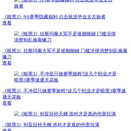
《暗黑3》NS赛季隐藏福利 点击就送毕业太古旅者
查看
《暗黑3》拉斯玛毒大军不是谁都能碰 门槛没摸清楚别乱换毒
镰刀
查看
《暗黑3》不冲层只做赛季旅程?这几个职业才是暗黑3赛季速
通天花板
查看
《暗黑3》别盲目抄天梯 选对才是真的伤害拉满
查看