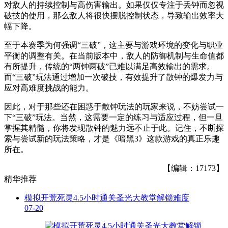
对敌人的持续控制与高伤害输出。如果仅仅专注于丢钟而忽视
破技的使用，那么敌人将很快摆脱控制状态，导致输出效率大
幅下降。
至于本赛季为何强调“三破”，这主要与游戏环境的变化与职业
平衡的调整有关。在当前版本中，敌人的防御机制与生命值都
有所提升，传统的“两钟两破”已难以满足高效输出的需求。
而“三破”玩法通过增加一次破技，有效提升了散钟的爆发力与
应对高难度挑战的能力。
因此，对于那些还在困惑于散钟玩法的玩家来说，不妨尝试一
下“三破”玩法。当然，这需要一定的练习与适应过程，但一旦
掌握其精髓，你将发现散钟的魅力远不止于此。记住，不断探
索与尝试新的玩法策略，才是《暗黑3》这款游戏的真正乐趣
所在。
【编辑：17173】
精华推荐
模拟开荒死灵4.5小时通关圣光大教堂解锁难度
07-20