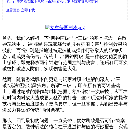
元。由于游戏实际上已经上市3年有余，不少玩家都已经玩过
查看更多
立即下载
首先，我们来解析一下“两钟两破”与“三破”的基本概念。在散
钟玩法中，“钟”指的是玩家释放的具有范围伤害与控制效果的
技能，而“破”则是指通过特定技能或操作打破敌人的防御状
态，造成更高伤害。传统上，“两钟两破”是一种较为稳妥的输
出循环，即先释放两个钟进行范围控制与伤害，随后利用两次
破技打破敌人防御，实现伤害最大化。
然而，随着游戏版本的更迭与玩家对职业理解的深入，“三
破”玩法逐渐崭露头角。所谓“三破”，即在原有的两钟基础
上，通过精准的操作与时机把握，额外增加一次破技，从而在
短时间内对敌人造成更为猛烈的打击。这种玩法对玩家的操作
技巧与反应速度提出了更高要求，但一旦掌握，其输出效率与
爆发力将远超传统“两钟两破”。
那么，回到最初的问题：一直丢钟，偶尔刷破是否可行?答案
是否定的。散钟玩法的核心在于通过钟与破的巧妙配合，实现