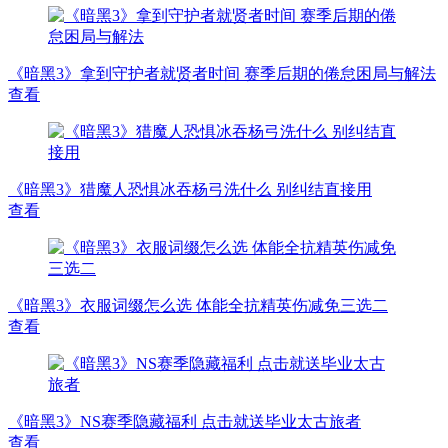
《暗黑3》拿到守护者就贤者时间 赛季后期的倦怠困局与解法
查看
《暗黑3》猎魔人恐惧冰吞杨弓洗什么 别纠结直接用
查看
《暗黑3》衣服词缀怎么选 体能全抗精英伤减免三选二
查看
《暗黑3》NS赛季隐藏福利 点击就送毕业太古旅者
查看