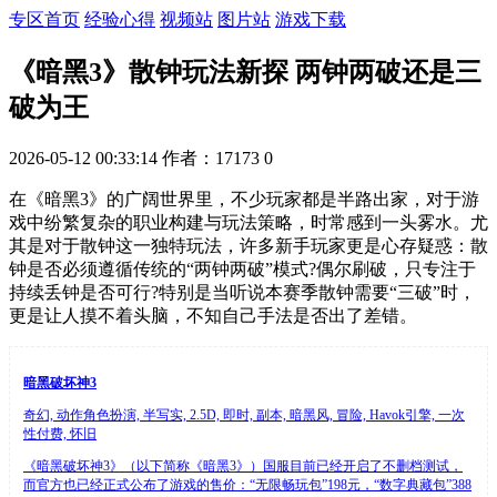
专区首页
经验心得
视频站
图片站
游戏下载
《暗黑3》散钟玩法新探 两钟两破还是三
破为王
2026-05-12 00:33:14
作者：17173
0
在《暗黑3》的广阔世界里，不少玩家都是半路出家，对于游
戏中纷繁复杂的职业构建与玩法策略，时常感到一头雾水。尤
其是对于散钟这一独特玩法，许多新手玩家更是心存疑惑：散
钟是否必须遵循传统的“两钟两破”模式?偶尔刷破，只专注于
持续丢钟是否可行?特别是当听说本赛季散钟需要“三破”时，
更是让人摸不着头脑，不知自己手法是否出了差错。
暗黑破坏神3
奇幻, 动作角色扮演, 半写实, 2.5D, 即时, 副本, 暗黑风, 冒险, Havok引擎, 一次
性付费, 怀旧
《暗黑破坏神3》（以下简称《暗黑3》）国服目前已经开启了不删档测试，
而官方也已经正式公布了游戏的售价：“无限畅玩包”198元，“数字典藏包”388