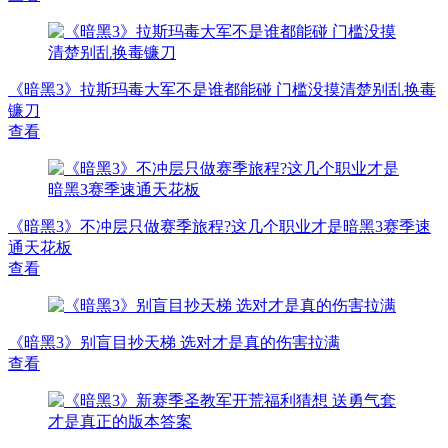
《暗黑3》拉斯玛毒大军不是谁都能碰 门槛没摸清楚别乱换毒
镰刀
查看
《暗黑3》不冲层只做赛季旅程?这几个职业才是暗黑3赛季速
通天花板
查看
《暗黑3》别盲目抄天梯 选对才是真的伤害拉满
查看