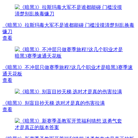
《暗黑3》拉斯玛毒大军不是谁都能碰 门槛没摸清楚别乱换毒
镰刀
查看
《暗黑3》不冲层只做赛季旅程?这几个职业才是暗黑3赛季速
通天花板
查看
《暗黑3》别盲目抄天梯 选对才是真的伤害拉满
查看