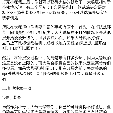
打完小秘籍之后，你就可以获得大秘的钥匙了。大秘境相对于
小秘境来说，有三个区别：1.会需要先打一轮试炼决定层次，
2.小怪不掉落装备,3.打完boss就解决，boss可以选择升级宝石
或者钥匙
所以在大秘境中你需要注意的事项有两个。首先，在打试炼环
节，问清楚打不打，打多少，因为试炼在不打的情况下是从低
层开始慢慢升级的，可以多打几次。如果大号说不打/停手，
立马放下鼠标键盘挂机，或者找地方回程(如果是从1层开始，
则进门就可以回程了)。
然后，在冲层次过程中，问清楚最高打多少层，因为大秘境的
难度是没有上限的，而大号会根据自己的效率决定最高带你们
多少层。如果大号要说打到31，那在31层之前，每次关底的
npc处就升级钥匙，直到升级的钥匙高于31层，选择升级宝
石。
三.其他注意事项
1.关于装备
虽然作为小号，大号无偿带你，你已经可能觉得不好意思。但
你确实可以尝试问大号要点装备，这里的要装备是有技巧的，