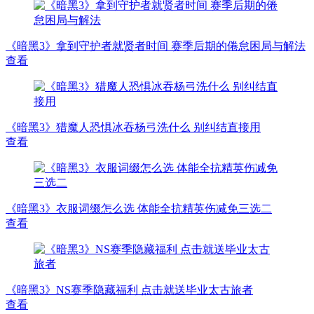
《暗黑3》拿到守护者就贤者时间 赛季后期的倦怠困局与解法
查看
《暗黑3》猎魔人恐惧冰吞杨弓洗什么 别纠结直接用
查看
《暗黑3》衣服词缀怎么选 体能全抗精英伤减免三选二
查看
《暗黑3》NS赛季隐藏福利 点击就送毕业太古旅者
查看