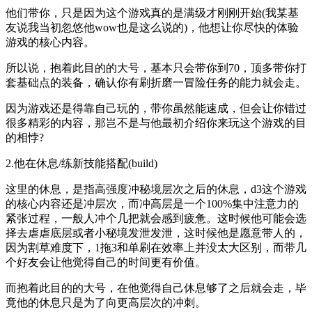
他们带你，只是因为这个游戏真的是满级才刚刚开始(我某基
友说我当初忽悠他wow也是这么说的)，他想让你尽快的体验
游戏的核心内容。
所以说，抱着此目的的大号，基本只会带你到70，顶多带你打
套基础点的装备，确认你有刷折磨一冒险任务的能力就会走。
因为游戏还是得靠自己玩的，带你虽然能速成，但会让你错过
很多精彩的内容，那岂不是与他最初介绍你来玩这个游戏的目
的相悖?
2.他在休息/练新技能搭配(build)
这里的休息，是指高强度冲秘境层次之后的休息，d3这个游戏
的核心内容还是冲层次，而冲高层是一个100%集中注意力的
紧张过程，一般人冲个几把就会感到疲惫。这时候他可能会选
择去虐虐底层或者小秘境发泄发泄，这时候他是愿意带人的，
因为割草难度下，1拖3和单刷在效率上并没太大区别，而带几
个好友会让他觉得自己的时间更有价值。
而抱着此目的的大号，在他觉得自己休息够了之后就会走，毕
竟他的休息只是为了向更高层次的冲刺。