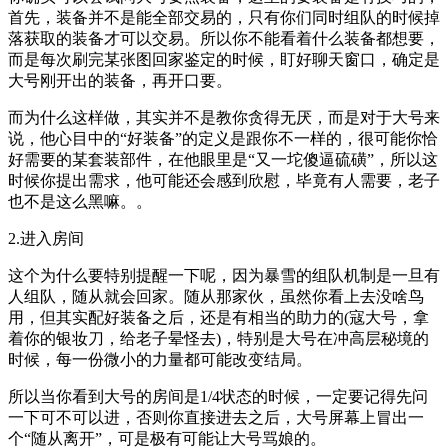
首先，装备并不是能全部交易的，只有你们同时组队的时候掉
落获取的装备才可以交易。所以你不能看着什么装备都想要，
而是每次刷完某张图回家鉴定的时候，盯好聊天窗口，确定是
大号刚开出的装备，再开口要。
而为什么这样做，其实并不是教你贪得无厌，而是对于大号来
说，他心目中的“好装备”的定义是跟你不一样的，很可能你恰
好需要的某套装部件，在他眼里是“又一坨傻逼硫磺”，所以这
时候你提出需求，他可能还会感到欣慰，毕竟有人需要，老子
也不是这么黑嘛。。
2.进入房间
这个为什么要特别提醒一下呢，因为暴雪的组队机制是一旦有
人组队，随从就会回家。随从那家伙，虽然你看上去没啥鸟
用，但其实配好装备之后，还是有相当的助力的(寇大号，拿
着你的银妆刀，给老子晕怪去)，特别是大号在冲高层秘境的
时候，每一份微小的力量都可能改变结局。
所以当你看到大号的房间是1/4状态的时候，一定要记得先问
一下可不可以进，否则你直接进去之后，大号屏幕上冒出一
个“随从离开”，可是极有可能让大号骂娘的。