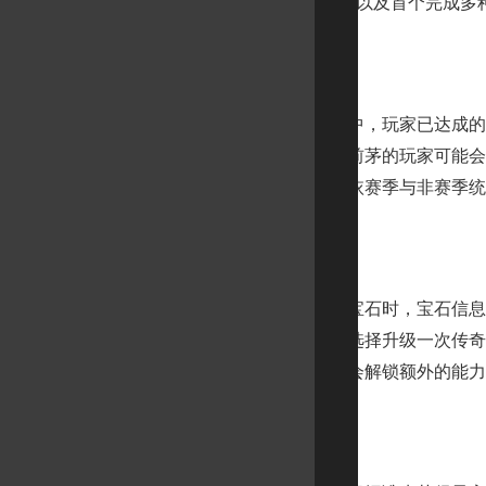
的 70 级角色账号，以及首个完成
宏伟秘境
宏伟天梯秘境中，玩家已达成的难
生变化，原本名列前茅的玩家可能会
将的天梯榜追踪是依赛季与非赛季统
传奇宝石
当你获得传奇宝石时，宝石信息的
遇到艾希时你就能选择升级一次传奇
会越来越强大，还会解锁额外的能力
赛季成就