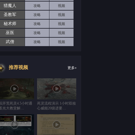
猎魔人
攻略
视频
圣教军
攻略
视频
秘术师
攻略
视频
巫医
攻略
视频
武僧
攻略
视频
推荐视频
更多»
拟开荒死灵4.5小时通
死灵流程演示 1小时双核
圣光大教堂解…
心威能20级进要…