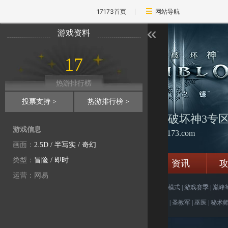
17173首页
网站导航
游戏资料
17
热游排行榜
投票支持 >
热游排行榜 >
17173-暗黑破坏神3专
游戏信息
d3.17173.com
画面：
2.5D
/
半写实
/
奇幻
类型：
冒险
/
即时
专区首页
资讯
运营：网易
新手指引：
新手入门
|
冒险模式
|
游戏赛季
|
巅峰
开荒攻略：
野蛮人
|
猎魔人
|
圣教军
|
巫医
|
秘术