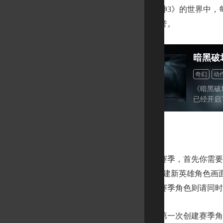
在《暗黑破坏神3》的世界中，每
竞争中获得你的荣誉。
暗黑破
奇幻
动
暗黑风
《暗黑破
已经开启
游戏的售价
包”38
玩家都已
赛季英雄
要参加当前的赛季，首先你需要创
建”，并可以进入创建新英雄角色画
可。如果要玩专家赛季角色则请同时
请注意的是，第一次创建赛季角色