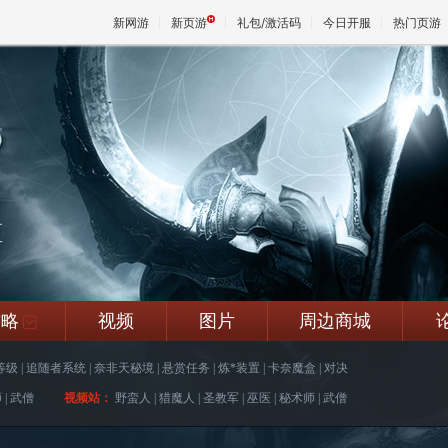
新网游
新页游
礼包/激活码
今日开服
热门页游
魔兽
天堂
区
王权与
攻略
视频
图片
周边商城
+
等级
|
追随者系统
|
奈非天秘境
|
悬赏任务
|
炼*装置
|
卡奈魔盒
|
对决
师
|
武僧
视频站：
野蛮人
|
猎魔人
|
圣教军
|
巫医
|
秘术师
|
武僧