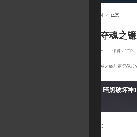
17173
>
暗黑3
>
资料
>
正文
《暗黑3：夺魂之
时间：2016-04-06 10:39
17173
作者：
《暗黑3：夺魂之镰》赛季模式
暗黑破坏神3
赛季(PC 版限定)