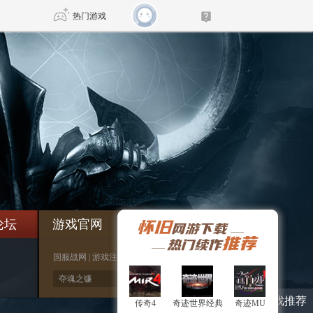
热门游戏
DNF
传奇4
剑网3旗舰版
新天龙八部
自由
诛仙世界
新仙侠5
论坛
游戏官网
付费购买
国服战网
|
游戏注册
|
游戏下载
*
暴雪游戏推荐
传奇4
传奇4
奇迹世界经典
奇迹世界经典
奇迹MU
奇迹MU