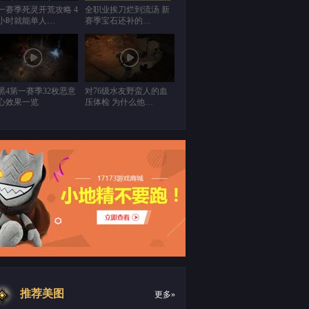
一赛季死灵开荒攻略 4
全职业挨刀烂到流汤 新
小时就能单人…
赛季宝石还补的…
黑4第一赛季32枚恶意
对76级水友野蛮人的血
心效果一览
压体检 为什么他…
推荐美图
更多»