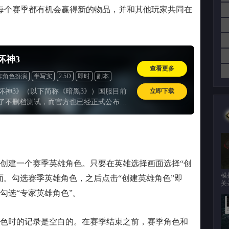
个赛季都有机会赢得新的物品，并和其他玩家共同在
坏神3
查看更多
作角色扮演
半写实
2.5D
即时
副本
冒险
Havok引擎
一次性付费
怀旧
立即下载
坏神3》（以下简称《暗黑3》）国服目前
了不删档测试，而官方也已经正式公布了
：“无限畅玩包”198元，“数字典藏
8元。由于游戏实际上已经上市3年有余，不少
经玩过
建一个赛季英雄角色。只要在英雄选择画面选择“创
模
面。勾选赛季英雄角色，之后点击“创建英雄角色”即
关
勾选“专家英雄角色”。
时的记录是空白的。在赛季结束之前，赛季角色和