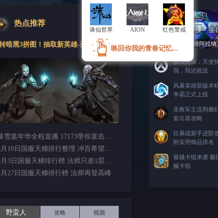
热点推荐
诛仙世界
诛仙世界
AION
AION
红色警戒
红色警戒
秀截图送新英雄阿拉纳
转暗黑3拼图！抽取新英雄-死灵法师
唤回你我的青春记忆...
唤回你我的青春记忆...
敌我先锋：天使
我，我还能送
风暴英雄新版本
争霸正式上线
圣教军主流荆棘
套出装攻略
狂暴战新手进阶
暴雪嘉年华全程直播 17173带你直击现场…
附实用饰品排名
4月10日国服天梯排行整理 冲百希望落空…
最骚卡组来袭 极
4月3日国服天梯排行榜 法师只差1层破百…
贼卡组
3月27日国服天梯排行榜 法师再登高峰
野蛮人
攻略
视频