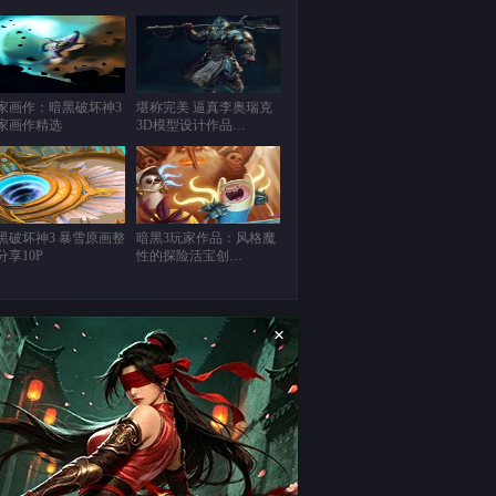
家画作：暗黑破坏神3
堪称完美 逼真李奥瑞克
家画作精选
3D模型设计作品…
黑破坏神3 暴雪原画整
暗黑3玩家作品：风格魔
分享10P
性的探险活宝创…
×