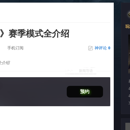
玩
镰》赛季模式全介绍
手机订阅
神评论
0
全介绍
新闻导语
预约