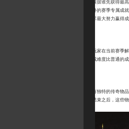
赛季成就页面根据谁先获得最高的
普通成就，以及额外的赛季专属成就
当前赛季结束之前尽最大努力赢得成
战勋
战勋页面追踪玩家在当前赛季解锁战
的玩家。战勋的完成难度比普通的成
赛季专属奖励
每个赛季都会有独特的传奇物品，
参加赛季，在赛季结束之后，这些物