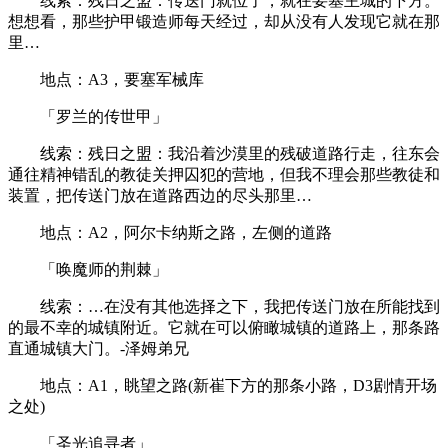
线索：残日之盟：传送门就位了，就在要塞主城的下方。
想想看，那些护甲锻造师每天经过，却从没有人发现它就在那
里…
地点：A3，要塞军械库
「罗兰的传世甲」
线索：残日之盟：我沿着沙漠里的残破道路行走，往东会
通往精神错乱的教徒关押囚犯的营地，但我不理会那些教徒和
装置，把传送门放在道路西边的尽头那里…
地点：A2，阿尔卡纳斯之路，左侧的道路
「唤魔师的荆棘」
线索：…在没有其他选择之下，我把传送门放在所能找到
的最不幸的城镇附近。它就在可以俯瞰城镇的道路上，那条路
直通城镇大门。-泽姆弟兄
地点：A1，眺望之路(新崔下方的那条小路，D3剧情开场
之处)
「圣光追寻者」