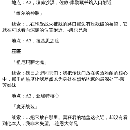
地点：A2，凄凉沙漠，佐敦·库勒藏书馆入口附近
「维尔的神装」
线索：…在饱受战火摧残的路口那边有座残破的桥梁，它
就在可以看向深渊的位置附近。-凯尔兄弟
地点：A3，拉基思之渡
巫医
「祖尼玛萨之魂」
线索：残日之盟同志们：我把传送门放在炙热难耐的核心
中，那里的热度让我差点以为身处在烈焰地狱的最深处了-茉
芳姊妹
地点：A3，亚瑞特核心
「魔牙战装」
线索：…把它放在那里。离狂君的地盘这么近，却没有看
到他本人，我非常失望。-连恩大弟兄