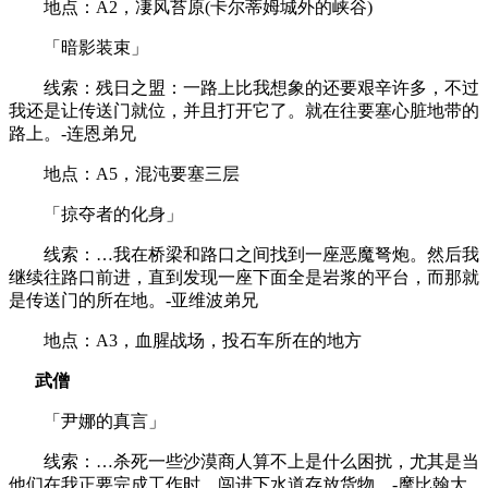
地点：A2，凄风苔原(卡尔蒂姆城外的峡谷)
「暗影装束」
线索：残日之盟：一路上比我想象的还要艰辛许多，不过
我还是让传送门就位，并且打开它了。就在往要塞心脏地带的
路上。-连恩弟兄
地点：A5，混沌要塞三层
「掠夺者的化身」
线索：…我在桥梁和路口之间找到一座恶魔弩炮。然后我
继续往路口前进，直到发现一座下面全是岩浆的平台，而那就
是传送门的所在地。-亚维波弟兄
地点：A3，血腥战场，投石车所在的地方
武僧
「尹娜的真言」
线索：…杀死一些沙漠商人算不上是什么困扰，尤其是当
他们在我正要完成工作时，闯进下水道存放货物。-摩比翰大