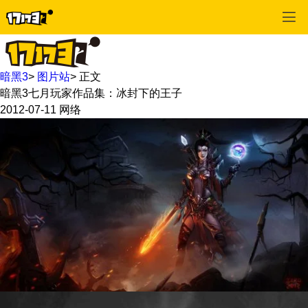
暗黑3
>
图片站
>
正文
暗黑3七月玩家作品集：冰封下的王子
2012-07-11
网络