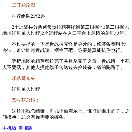
③开始刷图
推荐组队2近2远
2个近战兵分两路负责拉精英怪到第二根据地(第二根据地
地址详见单人过程)2个远程站在入口平台上尽情的射吧少年!
不过要提的一下是近战拉完怪是会死的，修装备费啊!没
办法，谁让咱是近战呢，牺牲下吧。你要是真能抗住也行。
等把地图的精英都拉完了并且杀完了之后，近战留一个死
人不要活，其他人摸他旗子传送过去捡装备，省的跑路了。
④杀哥布林
详见单人过程
⑤收获总结：
这还用我总结嘛，哥几个偷着乐吧，谁打到谁用的了，之
间换换，总会有你需要的装备。
手机版
|
电脑版