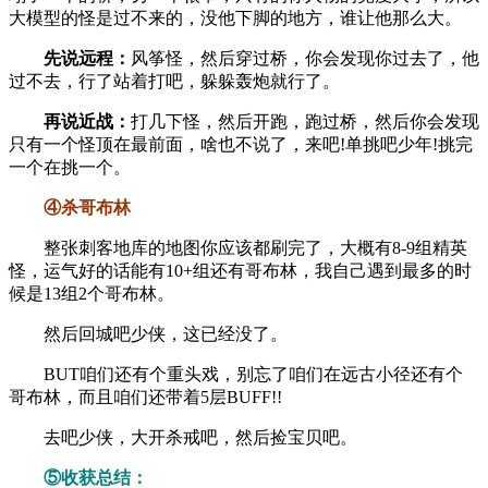
大模型的怪是过不来的，没他下脚的地方，谁让他那么大。
先说远程：
风筝怪，然后穿过桥，你会发现你过去了，他
过不去，行了站着打吧，躲躲轰炮就行了。
再说近战：
打几下怪，然后开跑，跑过桥，然后你会发现
只有一个怪顶在最前面，啥也不说了，来吧!单挑吧少年!挑完
一个在挑一个。
④杀哥布林
整张刺客地库的地图你应该都刷完了，大概有8-9组精英
怪，运气好的话能有10+组还有哥布林，我自己遇到最多的时
候是13组2个哥布林。
然后回城吧少侠，这已经没了。
BUT咱们还有个重头戏，别忘了咱们在远古小径还有个
哥布林，而且咱们还带着5层BUFF!!
去吧少侠，大开杀戒吧，然后捡宝贝吧。
⑤收获总结：