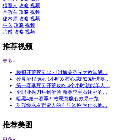
猎魔人
攻略
视频
圣教军
攻略
视频
秘术师
攻略
视频
巫医
攻略
视频
武僧
攻略
视频
推荐视频
更多»
模拟开荒死灵4.5小时通关圣光大教堂解…
死灵流程演示 1小时双核心威能20级进要…
第一赛季死灵开荒攻略 4个小时就能单人…
全职业挨刀烂到流汤 新赛季宝石还补的…
暗黑4第一赛季32枚恶意魔心效果一览
对76级水友野蛮人的血压体检 为什么他…
推荐美图
更多»