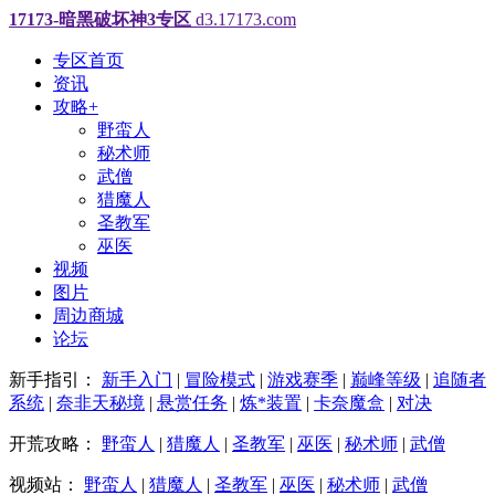
17173-暗黑破坏神3专区
d3.17173.com
专区首页
资讯
攻略
+
野蛮人
秘术师
武僧
猎魔人
圣教军
巫医
视频
图片
周边商城
论坛
新手指引：
新手入门
|
冒险模式
|
游戏赛季
|
巅峰等级
|
追随者
系统
|
奈非天秘境
|
悬赏任务
|
炼*装置
|
卡奈魔盒
|
对决
开荒攻略：
野蛮人
|
猎魔人
|
圣教军
|
巫医
|
秘术师
|
武僧
视频站：
野蛮人
|
猎魔人
|
圣教军
|
巫医
|
秘术师
|
武僧