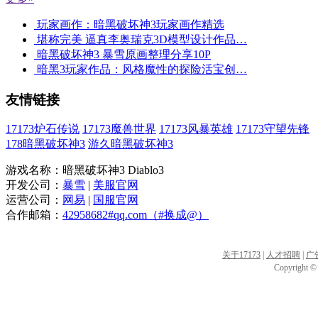
玩家画作：暗黑破坏神3玩家画作精选
堪称完美 逼真李奥瑞克3D模型设计作品…
暗黑破坏神3 暴雪原画整理分享10P
暗黑3玩家作品：风格魔性的探险活宝创…
友情链接
17173炉石传说
17173魔兽世界
17173风暴英雄
17173守望先锋
178暗黑破坏神3
游久暗黑破坏神3
游戏名称：暗黑破坏神3 Diablo3
开发公司：
暴雪
|
美服官网
运营公司：
网易
|
国服官网
合作邮箱：
42958682#qq.com（#换成@）
关于17173
|
人才招聘
|
广
Copyright © 